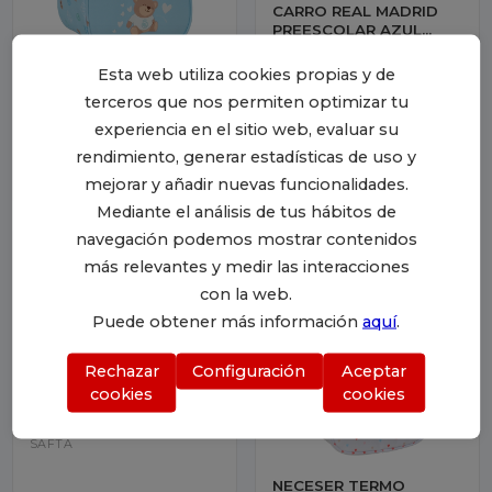
CARRO REAL MADRID
PREESCOLAR AZUL
26X16X9CM
SAFTA
Esta web utiliza cookies propias y de
NECESER TERMO REAL
terceros que nos permiten optimizar tu
MADRID PREESCOLAR
AZUL 19X22X14CM
experiencia en el sitio web, evaluar su
SAFTA
rendimiento, generar estadísticas de uso y
mejorar y añadir nuevas funcionalidades.
Mediante el análisis de tus hábitos de
navegación podemos mostrar contenidos
más relevantes y medir las interacciones
con la web.
Puede obtener más información
aquí
.
Rechazar
Configuración
Aceptar
NECESER ADAPTABLE A
cookies
cookies
CARRO HELLO KITTY &
FRIENDS 26X16X9CM
SAFTA
NECESER TERMO