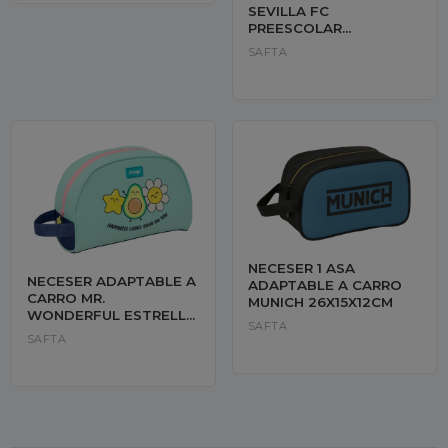
SEVILLA FC
PREESCOLAR
19X22X14CM
SAFTA
NECESER 1 ASA
NECESER ADAPTABLE A
ADAPTABLE A CARRO
CARRO MR.
MUNICH 26X15X12CM
WONDERFUL ESTRELLA
SAFTA
28X18X10CM
SAFTA