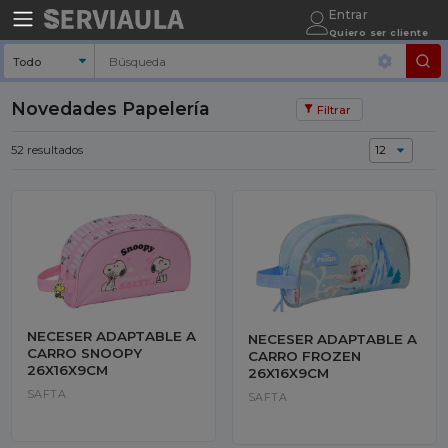
Entrar
Quiero ser cliente
Pa
(5
Novedades Papelería
Filtrar
N
52 resultados
FA
C
S
MA
NECESER ADAPTABLE A
NECESER ADAPTABLE A
CARRO SNOOPY
CARRO FROZEN
CO
26X16X9CM
26X16X9CM
B
SAFTA
SAFTA
TI