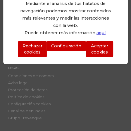
Mediante el análisis de tus hábitos de
Barcelona Tel.: 934 106 981 info@serviaula.com
navegación podemos mostrar contenidos
más relevantes y medir las interacciones
CORPORATIVO
con la web.
Serviaula
Puede obtener más información
aquí
.
Editoriales distribuidas
Contacta con nosotros
Rechazar
Configuración
Aceptar
Trabaja con nosotros
cookies
cookies
LEGAL
Condiciones de compra
Aviso legal
Protección de datos
Política de cookies
Configuración cookies
Canal de denuncias
Grupo Trevenque