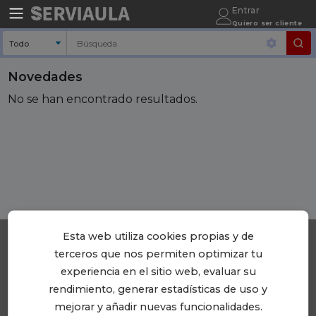
Entrar
Quiero ser cliente
Novedades
No se han encontrado resultados.
Esta web utiliza cookies propias y de
terceros que nos permiten optimizar tu
experiencia en el sitio web, evaluar su
rendimiento, generar estadísticas de uso y
SERVIAULA
mejorar y añadir nuevas funcionalidades.
Plaza Dr. Letamendi, 7 Planta 3, oficina 6. 08007