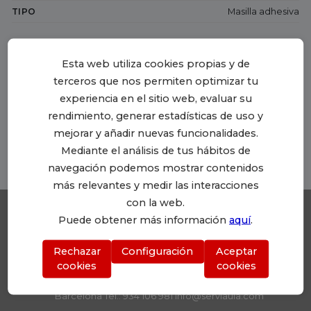
TIPO
Masilla adhesiva
Esta web utiliza cookies propias y de
Enviar a un/a amigo/a
Imprimir
terceros que nos permiten optimizar tu
experiencia en el sitio web, evaluar su
rendimiento, generar estadísticas de uso y
mejorar y añadir nuevas funcionalidades.
Mediante el análisis de tus hábitos de
navegación podemos mostrar contenidos
más relevantes y medir las interacciones
con la web.
Puede obtener más información
aquí
.
Rechazar
Configuración
Aceptar
SERVIAULA
cookies
cookies
Plaza Dr. Letamendi, 7 Planta 3, oficina 6. 08007
Barcelona Tel.: 934 106 981 info@serviaula.com