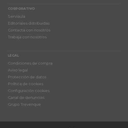
CORPORATIVO
Serviaula
Editoriales distribuidas
Contacta con nosotros
Trabaja con nosotros
LEGAL
Condiciones de compra
Aviso legal
Protección de datos
Política de cookies
Configuración cookies
Canal de denuncias
Grupo Trevenque