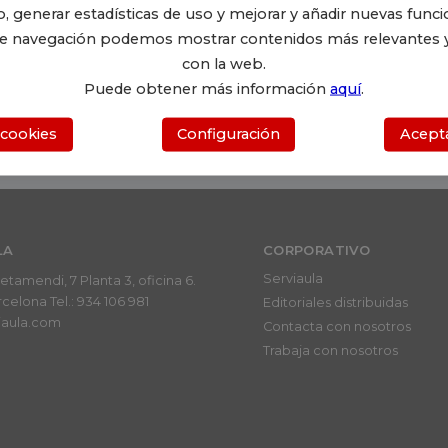
migo/a
Imprimir
, generar estadísticas de uso y mejorar y añadir nuevas funci
 de navegación podemos mostrar contenidos más relevantes y
con la web.
Puede obtener más información
aquí
.
 cookies
Configuración
Acepta
LA
CORPORATIVO
Serviaula
Letamendi, 7 Planta 3, oficina 6.
elona Tel.: 934 106 981
Editoriales distribuidas
iaula.com
Contacta con nosotros
Trabaja con nosotros