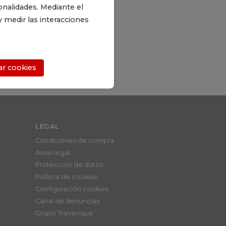
onalidades. Mediante el
 medir las interacciones
r cookies
LEGAL
Condiciones de compra
Aviso legal
Protección de datos
Política de cookies
Configuración cookies
Canal de denuncias
Grupo Trevenque