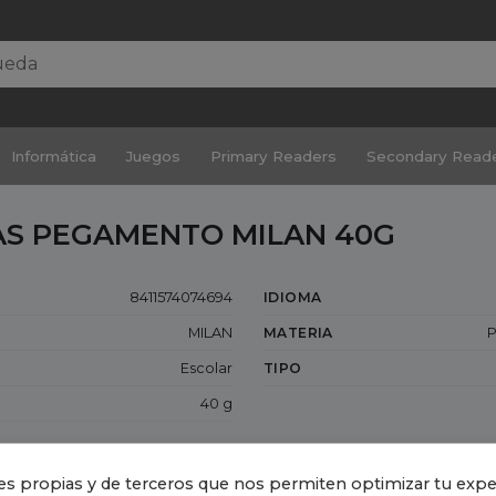
Informática
Juegos
Primary Readers
Secondary Read
RAS PEGAMENTO MILAN 40G
8411574074694
IDIOMA
MILAN
MATERIA
P
Escolar
TIPO
40 g
es propias y de terceros que nos permiten optimizar tu exper