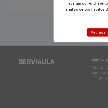
Enviar a un/a a
evaluar su rendimiento
análisis de tus hábitos
Rechazar
SERVIAU
Plaza Dr. 
08007 Barc
info@serv